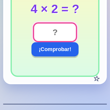
4
×
2
= ?
¡Comprobar!