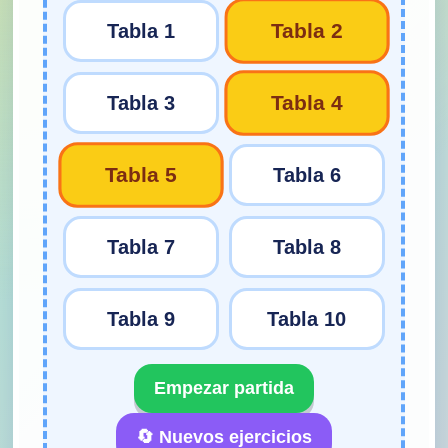
Tabla 2
Tabla 1
Tabla 4
Tabla 3
Tabla 5
Tabla 6
Tabla 7
Tabla 8
Tabla 9
Tabla 10
Empezar partida
🔄 Nuevos ejercicios