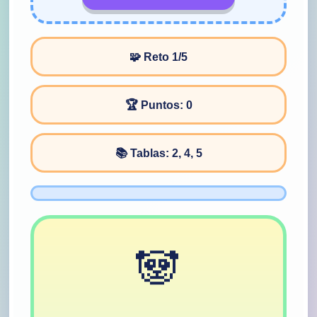
🧩 Reto
1
/
5
🏆 Puntos:
0
Saltar
al
contenido
📚 Tablas:
2, 4, 5
🐼