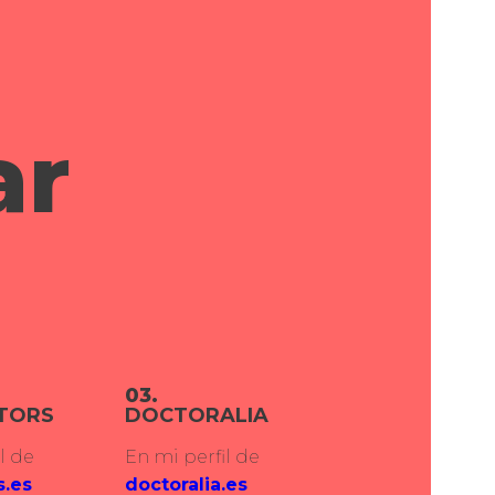
ar
03.
TORS
DOCTORALIA
l de
En mi perfil de
s.es
doctoralia.es