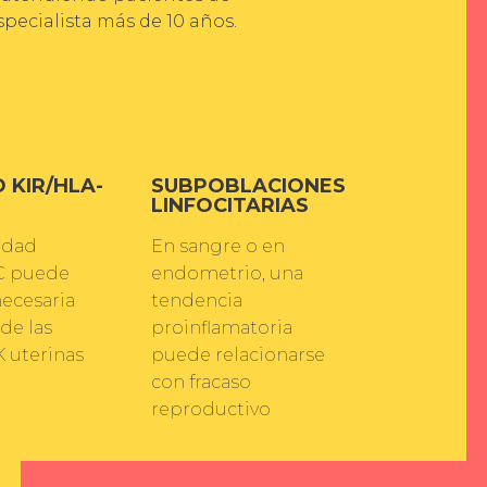
ecialista más de 10 años.
 KIR/HLA-
SUBPOBLACIONES
LINFOCITARIAS
idad
En sangre o en
C puede
endometrio, una
necesaria
tendencia
 de las
proinflamatoria
K uterinas
puede relacionarse
con fracaso
reproductivo