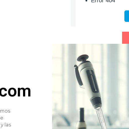
.com
damos
de
y las