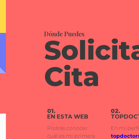
Dónde Puedes
Solicit
Cita
01.
02.
EN ESTA WEB
TOPDOC
Podrás conocer
En mi perfi
cuál es mi primera
topdoctor