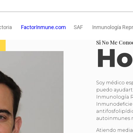
ctoria
FactorInmune.com
SAF
Inmunología Rep
Si No Me Cono
Ho
Soy médico esp
puedo ayudar
Inmunología R
Inmunodeficie
antifosfolipíd
autoinmunes m
Atiendo media