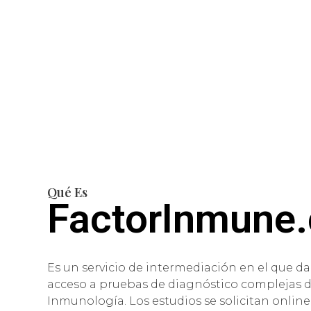
Qué Es
FactorInmune
Es un servicio de intermediación en el que 
acceso a pruebas de diagnóstico complejas 
Inmunología. Los estudios se solicitan online 