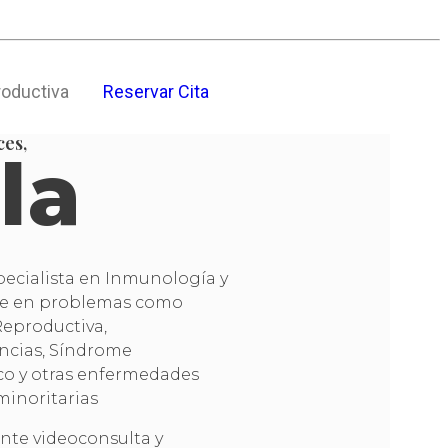
roductiva
Reservar Cita
ces,
la
ecialista en Inmunología y
te en problemas como
eproductiva,
ncias, Síndrome
ico y otras enfermedades
inoritarias
nte videoconsulta y