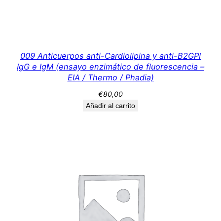
M
(
L
u
m
009 Anticuerpos anti-Cardiolipina y anti-B2GPI
IgG e IgM (ensayo enzimático de fluorescencia –
i
EIA / Thermo / Phadia)
n
e
€
80,00
x
Añadir al carrito
)
c
a
n
t
i
d
a