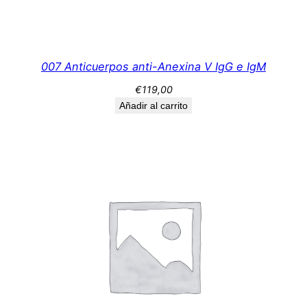
y
a
n
t
007 Anticuerpos anti-Anexina V IgG e IgM
i
€
119,00
-
Añadir al carrito
B
2
G
P
I
I
g
G
e
I
g