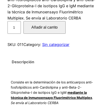
2-Glicproteína-I de isotipos IgG e IgM mediante
la técnica de Inmunoensayo Fluorimétrico
Multiplex. Se envía al Laboratorio CERBA
0
Añadir al carrito
1
1
A
SKU:
011
Category:
Sin categorizar
n
t
i
Descripción
c
u
e
Consiste en la determinación de los anticuerpos anti-
r
fosfolipídicos anti-Cardiolipina y anti-Beta-2-
p
Glicproteína-I de isotipos IgG e IgM
mediante la
o
técnica de Inmunoensayo Fluorimétrico Multiplex
.
Se envía al Laboratorio CERBA
s