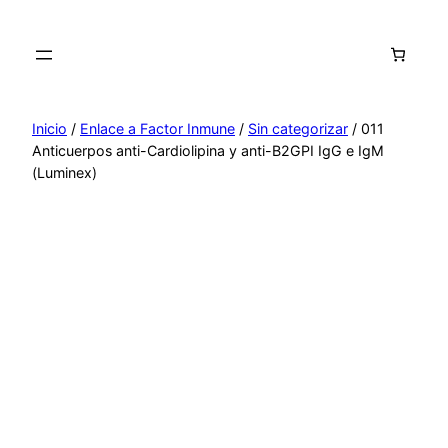
Saltar
al
contenido
Inicio
/
Enlace a Factor Inmune
/
Sin categorizar
/ 011
Anticuerpos anti-Cardiolipina y anti-B2GPI IgG e IgM
(Luminex)