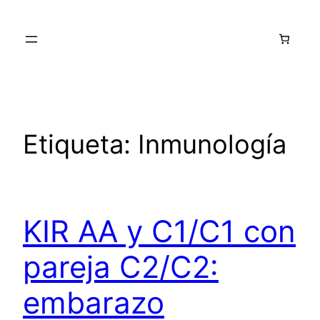
Saltar
al
contenido
Etiqueta:
Inmunología
KIR AA y C1/C1 con
pareja C2/C2:
embarazo